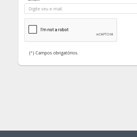
Para sua segurança, é necessária uma verificação reCAP
(
*
) Campos obrigatórios.